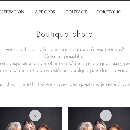
ESERVATION
A PROPOS
CONTACT
PORTFOLIO
Boutique photo
Vous souhaitez offrir une carte cadeau à vos proches?
Cela est possible.
otre dispositions pour offrir une séance photo grossesse, p
r une séance photo en extérieur quelque part dans le Vaucl
ez plus, foncez! Et si vous avez des questions je reste à vot