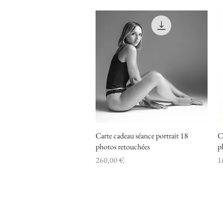
Carte cadeau séance portrait 18
Aperçu rapide
C
photos retouchées
p
Prix
Pr
260,00 €
1