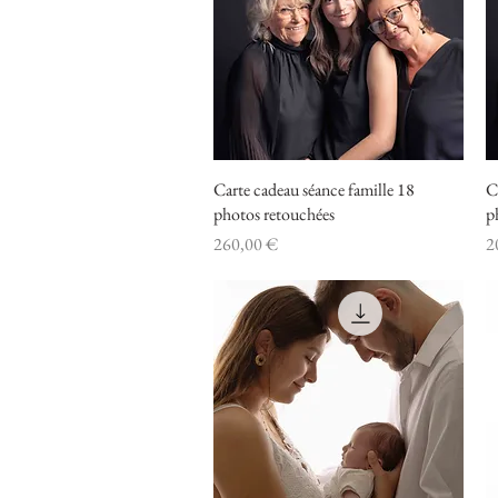
Carte cadeau séance famille 18
Aperçu rapide
C
photos retouchées
p
Prix
Pr
260,00 €
2