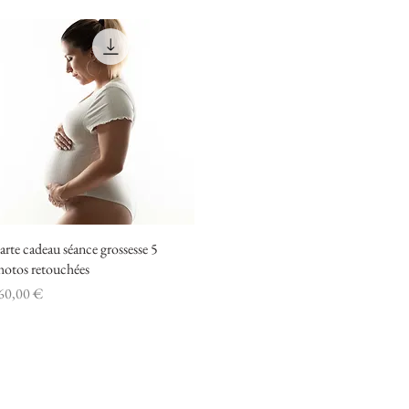
arte cadeau séance grossesse 5
Aperçu rapide
hotos retouchées
ix
60,00 €