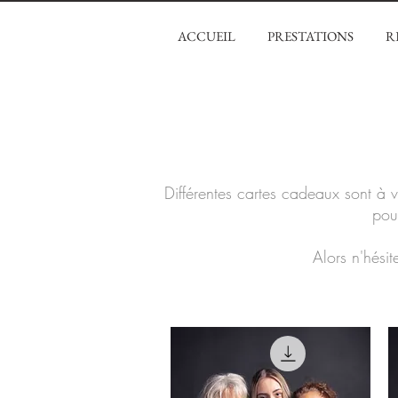
ACCUEIL
PRESTATIONS
R
Différentes cartes cadeaux sont à v
pou
Alors n'hésit