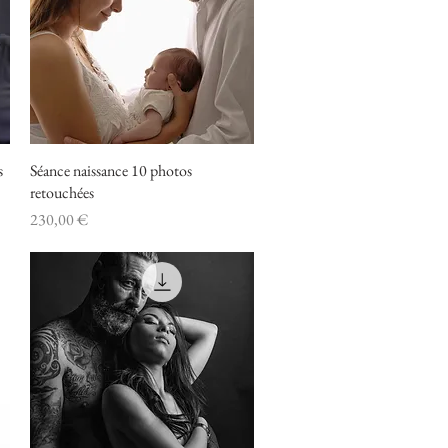
s
Séance naissance 10 photos
Aperçu rapide
retouchées
Prix
230,00 €