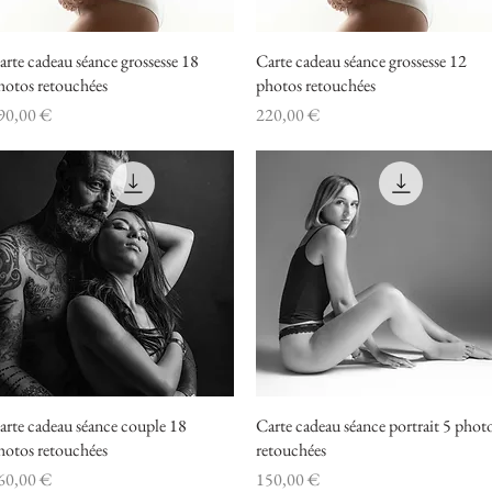
arte cadeau séance grossesse 18
Aperçu rapide
Carte cadeau séance grossesse 12
Aperçu rapide
hotos retouchées
photos retouchées
ix
Prix
90,00 €
220,00 €
arte cadeau séance couple 18
Aperçu rapide
Carte cadeau séance portrait 5 phot
Aperçu rapide
hotos retouchées
retouchées
ix
Prix
60,00 €
150,00 €