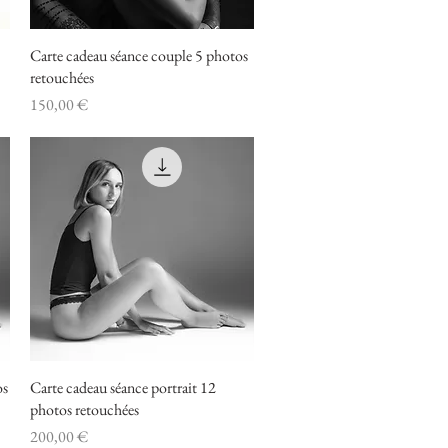
Carte cadeau séance couple 5 photos
Aperçu rapide
retouchées
Prix
150,00 €
os
Carte cadeau séance portrait 12
Aperçu rapide
photos retouchées
Prix
200,00 €