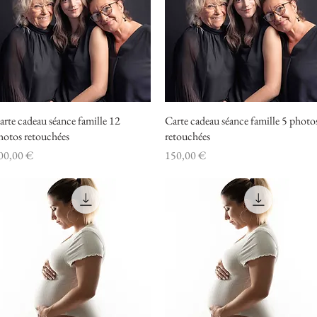
arte cadeau séance famille 12
Aperçu rapide
Carte cadeau séance famille 5 photo
Aperçu rapide
hotos retouchées
retouchées
ix
Prix
00,00 €
150,00 €