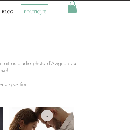
BLOG
BOUTIQUE
ortrait au studio photo d'Avignon ou
use!
re disposition