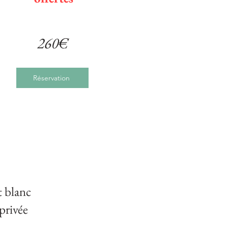
260€
Réservation
t blanc
privée