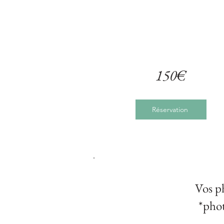
150€
Réservation
Vos p
*phot